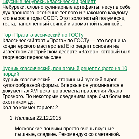
Вкусные чебуреки, классический рецепт
Чебуреки, словно кулинарные артефакты, несут в себе
дух прошлого, особенно теплого и знакомого каждому,
кто вырос в годы СССР. Этот золотистый полумесяц
теста, наполненный сочной и ароматной начинкой,.
Торт Прага классический по ГОСТу
Классический торт «Прага» по ГОСТу — это вершина
кондитерского мастерства! Его рецепт основан на
известном австрийском десерте «Захер», который был
творчески переосмыслен
Курник классический, пошаговый рецепт с фото на 10
порций
Курник классический — старинный русский пирог
куполообразной формы. Впервые он упоминается в
документах XVI века, во времена правления Ивана
Грозного. По некоторым сведениям царь был большим
охотником до.
Кол-во комментариев: 2
Наташа
22.12.2015
Московские пончики просто очень вкусные,
пышные, сладкие. Рекомендую со сметанкой.