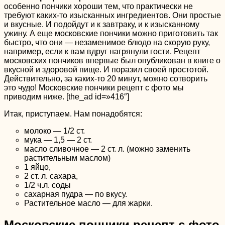
особенно пончики хороши тем, что практически не
требуют каких-то изысканных ингредиентов. Они простые
и вкусные. И подойдут и к завтраку, и к изысканному
ужину. А еще московские пончики можно приготовить так
быстро, что они — незаменимое блюдо на скорую руку,
например, если к вам вдруг нагрянули гости. Рецепт
московских пончиков впервые был опубликован в книге о
вкусной и здоровой пище. И поразил своей простотой.
Действительно, за каких-то 20 минут, можно сотворить
это чудо! Московские пончики рецепт с фото мы
приводим ниже. [the_ad id=»416″]
Итак, приступаем. Нам понадобятся:
молоко — 1/2 ст.
мука — 1,5 — 2 ст.
масло сливочное — 2 ст. л. (можно заменить
растительным маслом)
1 яйцо,
2 ст. л. сахара,
1/2 ч.л. соды
сахарная пудра — по вкусу.
Растительное масло — для жарки.
Московские пончики рецепт с фото