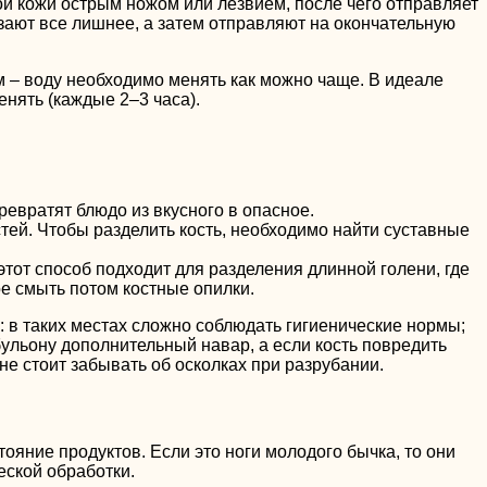
ой кожи острым ножом или лезвием, после чего отправляет
резают все лишнее, а затем отправляют на окончательную
м – воду необходимо менять как можно чаще. В идеале
енять (каждые 2–3 часа).
ревратят блюдо из вкусного в опасное.
стей. Чтобы разделить кость, необходимо найти суставные
 этот способ подходит для разделения длинной голени, где
ое смыть потом костные опилки.
: в таких местах сложно соблюдать гигиенические нормы;
 бульону дополнительный навар, а если кость повредить
 не стоит забывать об осколках при разрубании.
ояние продуктов. Если это ноги молодого бычка, то они
еской обработки.