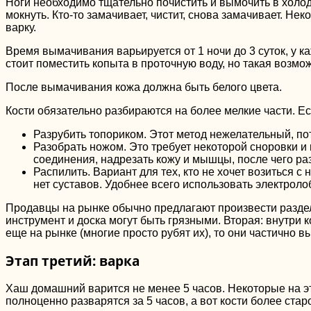
Ноги необходимо тщательно почистить и вымочить в холодн
мокнуть. Кто-то замачивает, чистит, снова замачивает. Не
варку.
Время вымачивания варьируется от 1 ночи до 3 суток, у к
стоит поместить копыта в проточную воду, но такая возмож
После вымачивания кожа должна быть белого цвета.
Кости обязательно разбираются на более мелкие части. Ес
Разрубить топориком. Этот метод нежелательный, пот
Разобрать ножом. Это требует некоторой сноровки и 
соединения, надрезать кожу и мышцы, после чего ра
Распилить. Вариант для тех, кто не хочет возиться с
нет суставов. Удобнее всего использовать электроло
Продавцы на рынке обычно предлагают произвести разделк
инструмент и доска могут быть грязными. Вторая: внутри 
еще на рынке (многие просто рубят их), то они частично в
Этап третий: варка
Хаш домашний варится не менее 5 часов. Некоторые на это
полноценно разварятся за 5 часов, а вот кости более ст