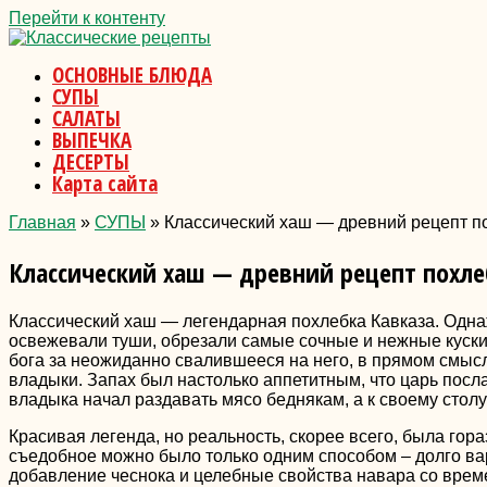
Перейти к контенту
ОСНОВНЫЕ БЛЮДА
СУПЫ
САЛАТЫ
ВЫПЕЧКА
ДЕСЕРТЫ
Карта сайта
Главная
»
СУПЫ
»
Классический хаш — древний рецепт п
Классический хаш — древний рецепт похл
Классический хаш — легендарная похлебка Кавказа. Одна
освежевали туши, обрезали самые сочные и нежные куски 
бога за неожиданно свалившееся на него, в прямом смысле
владыки. Запах был настолько аппетитным, что царь послал
владыка начал раздавать мясо беднякам, а к своему столу
Красивая легенда, но реальность, скорее всего, была гор
съедобное можно было только одним способом – долго вари
добавление чеснока и целебные свойства навара со време