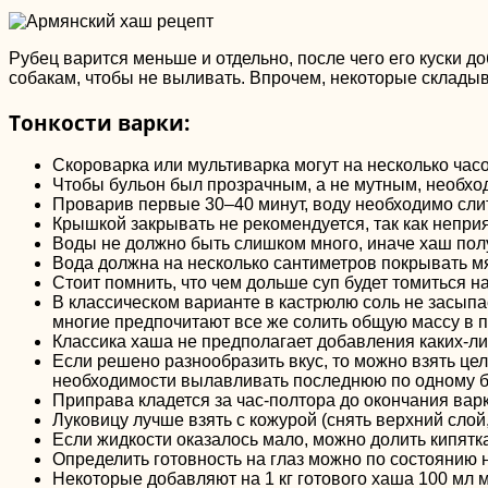
Рубец варится меньше и отдельно, после чего его куски д
собакам, чтобы не выливать. Впрочем, некоторые складыв
Тонкости варки:
Скороварка или мультиварка могут на несколько часо
Чтобы бульон был прозрачным, а не мутным, необход
Проварив первые 30–40 минут, воду необходимо слить
Крышкой закрывать не рекомендуется, так как неприя
Воды не должно быть слишком много, иначе хаш пол
Вода должна на несколько сантиметров покрывать мясн
Стоит помнить, что чем дольше суп будет томиться н
В классическом варианте в кастрюлю соль не засыпае
многие предпочитают все же солить общую массу в 
Классика хаша не предполагает добавления каких-ли
Если решено разнообразить вкус, то можно взять целу
необходимости вылавливать последнюю по одному б
Приправа кладется за час-полтора до окончания варк
Луковицу лучше взять с кожурой (снять верхний слой,
Если жидкости оказалось мало, можно долить кипятка
Определить готовность на глаз можно по состоянию н
Некоторые добавляют на 1 кг готового хаша 100 мл 