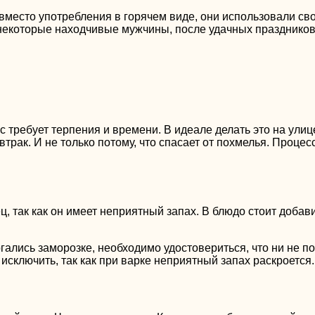
место употребления в горячем виде, они использовали сво
 некоторые находчивые мужчины, после удачных праздников
сс требует терпения и времени. В идеале делать это на ули
автрак. И не только потому, что спасает от похмелья. Проце
ц, так как он имеет неприятный запах. В блюдо стоит добави
гались заморозке, необходимо удостовериться, что ни не п
исключить, так как при варке неприятный запах раскроется