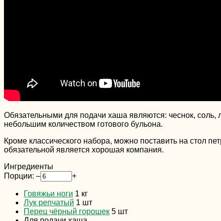
Обязательными для подачи хаша являются: чеснок, соль, 
небольшим количеством готового бульона.
Кроме классического набора, можно поставить на стол петр
обязательной является хорошая компания.
Ингредиенты
Порции:
–
+
Говяжьи ноги
1
кг
Лук репчатый
1
шт
Перец чёрный горошек
5
шт
Для подачи хаша