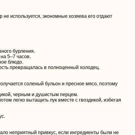
р не используется, экономные хозяева его отдают
вного бурления.
на 5–7 часов.
вое блюдо.
кость превращалась в полноценный холодец.
получается соленый бульон и пресное мясо, поэтому
дикой, черным и душистым перцем.
потом легко вытащить лук вместе с гвоздикой, избегая
ус.
ывало неприятный привкус, если ингредиенты были не