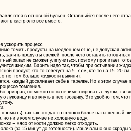
обавляются в основной бульон. Оставшийся после него отва
ают в кастрюлю все вместе.
в ускорить процесс.
имо томить продукты на медленном огне, не допуская акти
, залить продукты свежей, после чего оставить готовиться 
тный запах не сможет улетучиться, поэтому пропитает гото
учится жидким. Варить надо так, чтобы при остывании жид
ой продукт, кто-то советует на 5–7 см, кто-то на 15–20 см.
а огне, тем больше жидкости выкипит.
тся, каждый досаливает себе в тарелке. Но в этом случае 
процессе томления.
бо приправ, но можно поэкспериментировать с луком, гвоз
ю луковицу и воткнуть в нее гвоздику. Это удобно тем, что 
утону.
и.
 промыть), так как это даст оттенок и более насыщенный вк
, но ни в коем случае не холодную воду.
ожки – мясо от кости должно легко отходить.
молока (за 15 минут до готовности). Изначально оно скрад