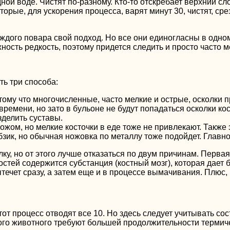
ой воде. Чистят по-разному. Кто-то отскребает верхний сл
которые, для ускорения процесса, варят минут 30, чистят, с
аждого повара свой подход. Но все они единогласны в одно
ность редкость, поэтому придется следить и просто часто м
ть три способа:
ому что многочисленные, часто мелкие и острые, осколки п
времени, но зато в бульоне не будут попадаться осколки ко
зделить суставы.
 ножом, но мелкие косточки в еде тоже не привлекают. Также
бзик, но обычная ножовка по металлу тоже подойдет. Главн
у, но от этого лучше отказаться по двум причинам. Первая
костей содержится субстанция (костный мозг), которая дает
ытечет сразу, а затем еще и в процессе вымачивания. Плюс,
т процесс отводят все 10. Но здесь следует учитывать сост
арого животного требуют большей продолжительности термич