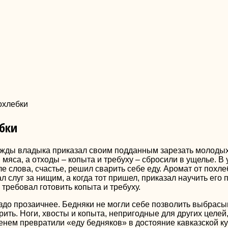
охлебки
ебки
жды владыка приказал своим подданным зарезать молодых б
мяса, а отходы – копыта и требуху – сбросили в ущелье. 
 слова, счастье, решил сварить себе еду. Аромат от похле
 слуг за нищим, а когда тот пришел, приказал научить его 
 требовал готовить копыта и требуху.
аздо прозаичнее. Бедняки не могли себе позволить выбрасыв
ть. Ноги, хвосты и копыта, непригодные для других целей, 
нем превратили «еду бедняков» в достояние кавказской ку