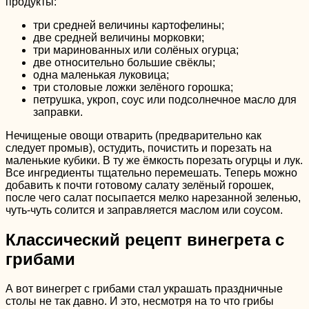
продукты:
три средней величины картофелины;
две средней величины морковки;
три маринованных или солёных огурца;
две относительно большие свёклы;
одна маленькая луковица;
три столовые ложки зелёного горошка;
петрушка, укроп, соус или подсолнечное масло для
заправки.
Нечищеные овощи отварить (предварительно как
следует промыв), остудить, почистить и порезать на
маленькие кубики. В ту же ёмкость порезать огурцы и лук.
Все ингредиенты тщательно перемешать. Теперь можно
добавить к почти готовому салату зелёный горошек,
после чего салат посыпается мелко нарезанной зеленью,
чуть-чуть солится и заправляется маслом или соусом.
Классический рецепт винегрета с
грибами
А вот винегрет с грибами стал украшать праздничные
столы не так давно. И это, несмотря на то что грибы