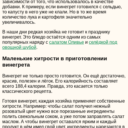
зависимости от того, что использовалось в качестве
добавки. К примеру, если винегрет готовился с сельдью,
то капусту в него уже не клали. Но в то же время
количество лука и картофеля значительно
увеличивалось.
В наши дни редкая хозяйка не готовит к празднику
винегрет. Это блюдо остаётся одним из самых
популярных наряду с
салатом Оливье
и
селёдкой под
овощной шубой
.
Маленькие хитрости в приготовлении
винегрета
Винегрет не только просто готовится. Он ещё достаточно,
красив, полезен и лёгок. Его калорийность составляет
всего 188,4 калории. Правда, это касается только
классического рецепта.
Готовя винегрет, каждая хозяйка применяет собственные
хитрости. Например: чтобы салат получил нежный
розоватый цвет нужно все порезанные ингредиенты
полить свекольным соком, а уже потом заправлять салат
маслом. А чтобы винегрет оставался ярким и каждый
продукт в нём имел свой цвет, ингредиенты нарезаются в