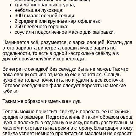
три маринованных огурца;
небольшая луковица;
300 г малосолёной сельди;
2 средние или крупные картофелины;
250 г зелёного горошка;
соус или подсолнечное масло для заправки.
Начинается всё, разумеется, с варки овощей. Кстати, для
этого варианта винегрета овощи лучше варить по
отдельности, то есть в одной кастрюльке свёклу, а в
другой прочие клубни и корнеплоды.
Винегрет с селедкой без селёдки быть не может. Так что
пока овощи остывают, можно ею и заняться. Сельдь
нужно не только почистить, но и удалить все косточки.
Готовое селёдочное филе следует порезать на мелкие
кубики.
Таким же образом измельчаем лук.
Теперь можно почистить свёклу и порезать её на кубики
среднего размера. Подготовленный таким образом овощ
нужно положить в отдельную миску, полить растительным
маслом и отставить на время в сторону. Благодаря этому
свёкла успеет немного пропитаться маслом и не окрасит