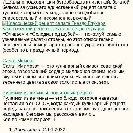
Идеально подходит для бутербродов или легкой, богатой
белком, закуски, это единственный рецепт салата с
тунцом, который вам когда-либо понадобится.
Универсальный и, несомненно, вкусный!
Классический рецепт салата «Гнездо глухаря»
«Оливье» и «Селедка под шубой» — пожалуй, самые
узнаваемые салаты страны, но этот относительно
неизвестный номер гарантированно украсит любой стол
(особенно в праздничный период).
Cалат Мимоза
Салат «Мимоза» — это кулинарный символ советской
эпохи, завоевавший сердца миллионов своим нежным
вкусом и ярким внешним видом. Названный в честь
весеннего цветка за свои золотистые слои, этот.
Рулетики из ветчины, пошаговый рецепт
Рулетики из ветчины — это блюдо, которое навевает
ностальгию об СССР, когда каждый кулинарный рецепт
передавался из поколения в поколение, как драгоценное
наследие. Сегодня мы расскажем вам о...
Кол-во комментариев: 1
Апельсинка
04.01.2022