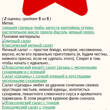
(
2
оценки, среднее
5
из
5
)
Метки:
горошек
горчица
грибы
капуста
картофель
огурец
растительное масло
свекла
фасоль
черный перец
Похожие материалы
Классический яичный салат
Яичный салат — простое блюдо, которое, несомненно,
вкусно, если его правильно приготовить (и, будем честны,
немного пресно, если не сделать этого). Секрет в том,
чтобы начать с идеально...
Салат «Цезарь» с сочной курицей и хрустящими
чесночными сухариками
Салат «Цезарь» любят за удачное сочетание свежих
хрустящих листьев, нежной курицы, золотистых
сухариков, пикантного сливочного соуса и ароматного
пармезана. В этом рецепте куриное филе сначала
Классический салат с тунцом