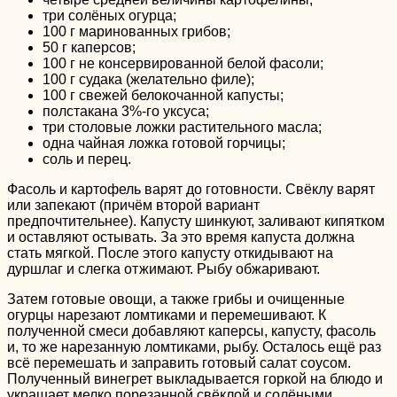
три солёных огурца;
100 г маринованных грибов;
50 г каперсов;
100 г не консервированной белой фасоли;
100 г судака (желательно филе);
100 г свежей белокочанной капусты;
полстакана 3%-го уксуса;
три столовые ложки растительного масла;
одна чайная ложка готовой горчицы;
соль и перец.
Фасоль и картофель варят до готовности. Свёклу варят
или запекают (причём второй вариант
предпочтительнее). Капусту шинкуют, заливают кипятком
и оставляют остывать. За это время капуста должна
стать мягкой. После этого капусту откидывают на
дуршлаг и слегка отжимают. Рыбу обжаривают.
Затем готовые овощи, а также грибы и очищенные
огурцы нарезают ломтиками и перемешивают. К
полученной смеси добавляют каперсы, капусту, фасоль
и, то же нарезанную ломтиками, рыбу. Осталось ещё раз
всё перемешать и заправить готовый салат соусом.
Полученный винегрет выкладывается горкой на блюдо и
украшает мелко порезанной свёклой и солёными