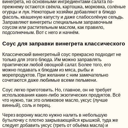
винегрета, но основными ингредиентами салата по-
прежнему остаются свёкла, картошка, морковка, солёные
огурцы и лук. Некоторые хозяйки добавляют в блюдо
фасоль, квашеную капусту и даже слабосолёную сельдь.
Заправляют винегреты специальным заправочным
соусом или растительным маслом, как правило,
подсолнечным. Вот с него и начнём.
Соус для заправки винегрета классического
Классический винегретный соус прекрасно подходит не
только для этого блюда. Им можно заправлять
практически любой овощной салат. Более того, его
можно подавать к блюдам из мяса, рыбы и
морепродуктов. При желании с ним замечательно
сочетаются даже любимые всеми пельмени.
Соус легко приготовить. Но, главное, он не требует
использования каких-либо экзотических продуктов. Всё
что нужно, так это оливковое масло, уксус (лучше
винный), соль и перец.
Через воронку масло нужно налить в небольшую
бутылочку с плотно закрывающейся крышкой, туда же
следует добавить уксус (треть от объёма масла) и