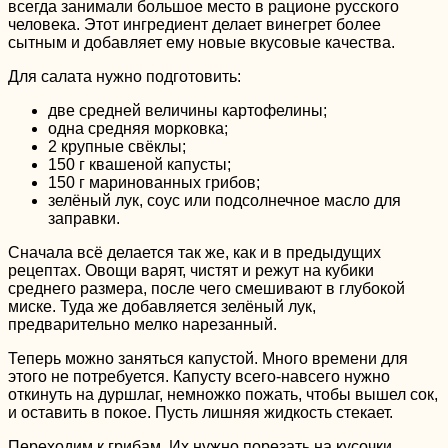
всегда занимали большое место в рационе русского
человека. Этот ингредиент делает винегрет более
сытным и добавляет ему новые вкусовые качества.
Для салата нужно подготовить:
две средней величины картофелины;
одна средняя морковка;
2 крупные свёклы;
150 г квашеной капусты;
150 г маринованных грибов;
зелёный лук, соус или подсолнечное масло для
заправки.
Сначала всё делается так же, как и в предыдущих
рецептах. Овощи варят, чистят и режут на кубики
среднего размера, после чего смешивают в глубокой
миске. Туда же добавляется зелёный лук,
предварительно мелко нарезанный.
Теперь можно заняться капустой. Много времени для
этого не потребуется. Капусту всего-навсего нужно
откинуть на дуршлаг, немножко пожать, чтобы вышел сок,
и оставить в покое. Пусть лишняя жидкость стекает.
Переходим к грибам. Их нужно порезать на кусочки