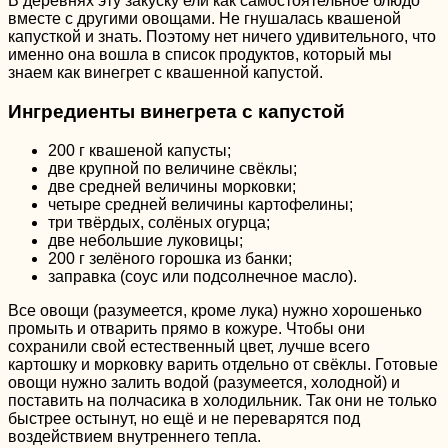
В деревнях эту закуску ели как самостоятельное блюдо
вместе с другими овощами. Не гнушалась квашеной
капусткой и знать. Поэтому нет ничего удивительного, что
именно она вошла в список продуктов, который мы
знаем как винегрет с квашенной капустой.
Ингредиенты винегрета с капустой
200 г квашеной капусты;
две крупной по величине свёклы;
две средней величины морковки;
четыре средней величины картофелины;
три твёрдых, солёных огурца;
две небольшие луковицы;
200 г зелёного горошка из банки;
заправка (соус или подсолнечное масло).
Все овощи (разумеется, кроме лука) нужно хорошенько
промыть и отварить прямо в кожуре. Чтобы они
сохранили свой естественный цвет, лучше всего
картошку и морковку варить отдельно от свёклы. Готовые
овощи нужно залить водой (разумеется, холодной) и
поставить на полчасика в холодильник. Так они не только
быстрее остынут, но ещё и не переварятся под
воздействием внутреннего тепла.