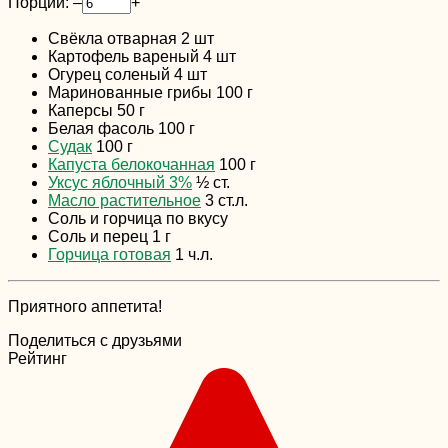
Порции:
–
+
Свёкла отварная
2
шт
Картофель вареный
4
шт
Огурец соленый
4
шт
Маринованные грибы
100
г
Каперсы
50
г
Белая фасоль
100
г
Судак
100
г
Капуста белокочанная
100
г
Уксус яблочный 3%
½
ст.
Масло растительное
3
ст.л.
Соль и горчица по вкусу
Соль и перец
1
г
Горчица готовая
1
ч.л.
Приятного аппетита!
Поделиться с друзьями
Рейтинг