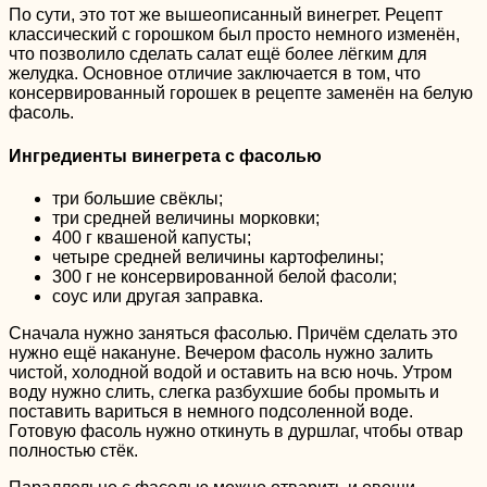
По сути, это тот же вышеописанный винегрет. Рецепт
классический с горошком был просто немного изменён,
что позволило сделать салат ещё более лёгким для
желудка. Основное отличие заключается в том, что
консервированный горошек в рецепте заменён на белую
фасоль.
Ингредиенты винегрета с фасолью
три большие свёклы;
три средней величины морковки;
400 г квашеной капусты;
четыре средней величины картофелины;
300 г не консервированной белой фасоли;
соус или другая заправка.
Сначала нужно заняться фасолью. Причём сделать это
нужно ещё накануне. Вечером фасоль нужно залить
чистой, холодной водой и оставить на всю ночь. Утром
воду нужно слить, слегка разбухшие бобы промыть и
поставить вариться в немного подсоленной воде.
Готовую фасоль нужно откинуть в дуршлаг, чтобы отвар
полностью стёк.