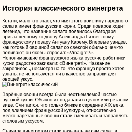
История классического винегрета
Кстати, мало кто знает, что имя этого воистину народного
салата имеет французские корни. Среди поваров ходит
легенда, что название салата появилось благодаря
приглашённому ко двору Александра I известному
французскому повару Антуану Карему. Впервые увидев,
как готовый овощной салат со свёклой обильно чем-то
поливают, он якобы спросил: «Vinaigre?».
Непонимающие французского языка русские работники
кухни радостно закивали: «Винегрет!». Название
закрепилось, несмотря на то, что француз просто хотел
узнать, не используется ли в качестве заправки для
овощей уксус.
Варёные овощи всегда были неотъемлемой частью
русской кухни. Обычно их подавали в целом или резаном
виде. Считается, что только ближе к середине XIX века,
под влиянием французской культуры, относительно
мелко нарезанные овощи стали смешивать и заправлять
столовым уксусом.
Сначала винегретом стали называть не сам салат, а